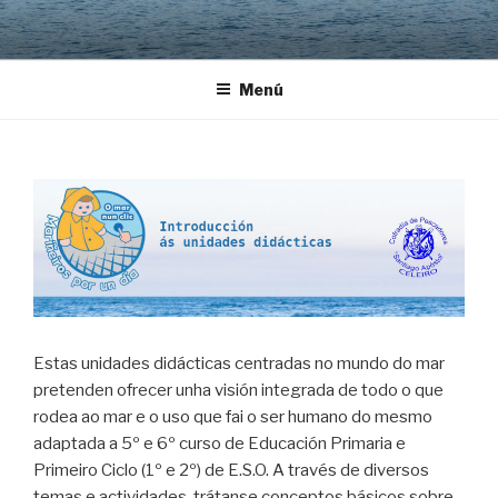
Saltar
al
contenido
Menú
Estas unidades didácticas centradas no mundo do mar
pretenden ofrecer unha visión integrada de todo o que
rodea ao mar e o uso que fai o ser humano do mesmo
adaptada a 5º e 6º curso de Educación Primaria e
Primeiro Ciclo (1º e 2º) de E.S.O. A través de diversos
temas e actividades, trátanse conceptos básicos sobre