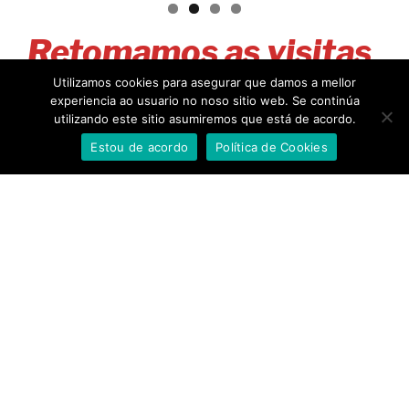
Retomamos as visitas
Utilizamos cookies para asegurar que damos a mellor
presenciais!
experiencia ao usuario no noso sitio web. Se continúa
utilizando este sitio asumiremos que está de acordo.
Estou de acordo
Política de Cookies
A evolución da pandemia e os cambios nos protocolos
fronte ao covid-19 permítennos retomar as visitas
presenciais do programa
Mariñeiros por un día
,
organizado pola Confraría de Celeiro para aproximar aos
escolares ao mundo do mar e dos produtos
pesqueiros.
Descobre o mundo da pesca, as súas xentes, a cultura
mariñeira e que podes facer ti para coidar o medio
ambiente mariño e protexer o futuro da actividade